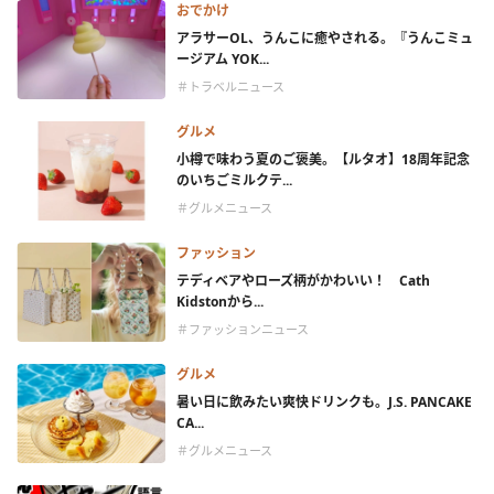
おでかけ
アラサーOL、うんこに癒やされる。『うんこミュ
ージアム YOK...
＃トラベルニュース
グルメ
小樽で味わう夏のご褒美。【ルタオ】18周年記念
のいちごミルクテ...
＃グルメニュース
ファッション
テディベアやローズ柄がかわいい！ Cath
Kidstonから...
＃ファッションニュース
グルメ
暑い日に飲みたい爽快ドリンクも。J.S. PANCAKE
CA...
＃グルメニュース