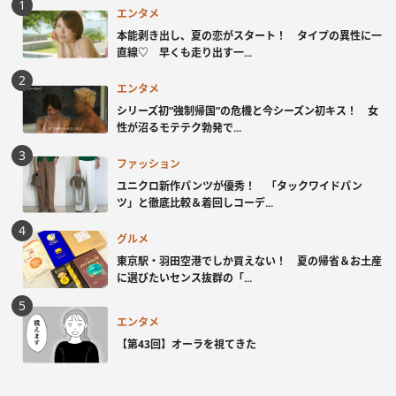
エンタメ
本能剥き出し、夏の恋がスタート！ タイプの異性に一
直線♡ 早くも走り出す一...
エンタメ
シリーズ初“強制帰国”の危機と今シーズン初キス！ 女
性が沼るモテテク勃発で...
ファッション
ユニクロ新作パンツが優秀！ 「タックワイドパン
ツ」と徹底比較＆着回しコーデ...
グルメ
東京駅・羽田空港でしか買えない！ 夏の帰省＆お土産
に選びたいセンス抜群の「...
エンタメ
【第43回】オーラを視てきた