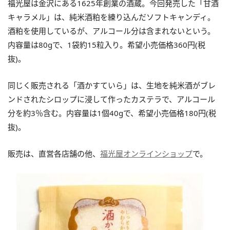
福光屋は金沢にある1625年創業の酒蔵。今回発売した「甘酒
キャラメル」は、純米酒粕を練り込んだソフトキャンディ。
酒粕を使用しているが、アルコール分は含まれないという。
内容量は80gで、1袋約15粒入り。希望小売価格360円(税
抜)。
同じく販売される「酒かすていら」は、生地を純米酒がブレ
ンドされたシロップに浸して作ったカステラで、アルコール
分を約3％含む。内容量は1個40gで、希望小売価格180円(税
抜)。
販売は、直営各店舗の他、
福光屋オンラインショップ
で。