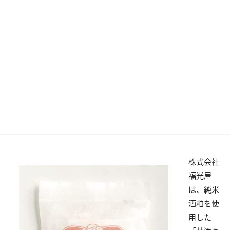
株式会社
福光屋
は、純米
酒粕を使
用した