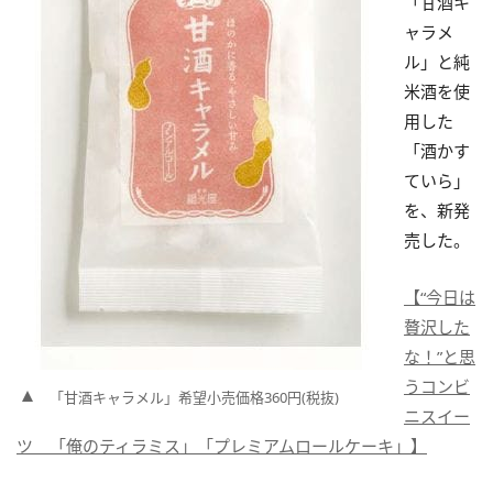
「甘酒キ
ャラメ
ル」と純
米酒を使
用した
「酒かす
ていら」
を、新発
売した。
【“今日は
贅沢した
な！”と思
うコンビ
「甘酒キャラメル」希望小売価格360円(税抜)
ニスイー
ツ 「俺のティラミス」「プレミアムロールケーキ」】