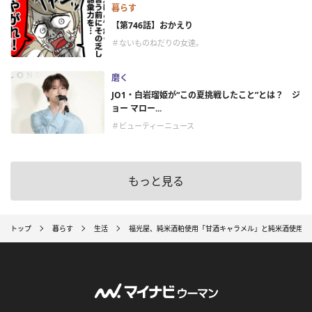
暮らす
【第746話】おかえり
＃ないものねだりの女達。
磨く
JO1・白岩瑠姫が“この夏挑戦したこと”とは？ ジ
ョー マロー...
＃ビューティーニュース
もっと見る
トップ
暮らす
生活
福光屋、純米酒粕使用「甘酒キャラメル」と純米酒使用「