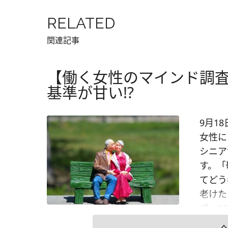
RELATED
関連記事
【働く女性のマインド調査
基準が甘い!?
9月1
女性に
シニア
す。「
てどう
老けた
ず、2
代後半