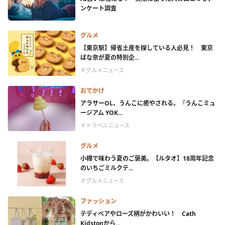
ンケート調査
グルメ
【東京駅】帰省土産を探している人必見！ 東京
ばな奈が夏の特別企...
＃グルメニュース
おでかけ
アラサーOL、うんこに癒やされる。『うんこミュ
ージアム YOK...
＃トラベルニュース
グルメ
小樽で味わう夏のご褒美。【ルタオ】18周年記念
のいちごミルクテ...
＃グルメニュース
ファッション
テディベアやローズ柄がかわいい！ Cath
Kidstonから...