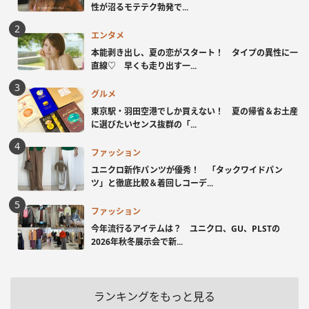
性が沼るモテテク勃発で...
エンタメ
本能剥き出し、夏の恋がスタート！ タイプの異性に一
直線♡ 早くも走り出す一...
グルメ
東京駅・羽田空港でしか買えない！ 夏の帰省＆お土産
に選びたいセンス抜群の「...
ファッション
ユニクロ新作パンツが優秀！ 「タックワイドパン
ツ」と徹底比較＆着回しコーデ...
ファッション
今年流行るアイテムは？ ユニクロ、GU、PLSTの
2026年秋冬展示会で新...
ランキングをもっと見る