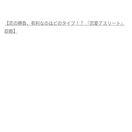
【恋の勝負、有利なのはどのタイプ！？ 『恋愛アスリート』
診断】