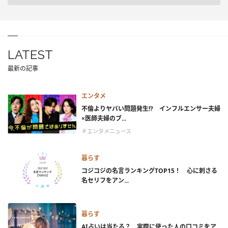
LATEST
最新の記事
エンタメ
不倫よりヤバい問題発生!? インフルエンサー夫婦
×医師夫婦のブ...
＃エンタメニュース
暮らす
コジコジの名言ランキングTOP15！ 心に刺さる
名セリフをアン...
暮らす
AI占いは当たる？ 実際に使った人の口コミをア