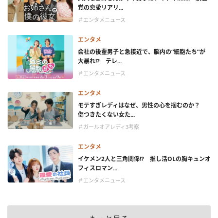
覚の恋愛リアリ...
＃エンタメニュース
エンタメ
会社の後輩男子と急接近で、脳内の“細胞たち”が
大暴れ!? テレ...
＃エンタメニュース
エンタメ
モテすぎレディはなぜ、男性の心を掴むのか？
傷つきたくない女た...
＃ガールオアレディ3考察
エンタメ
イケメン2人と三角関係!? 推し活OLの胸キュンオ
フィスロマン...
＃エンタメニュース