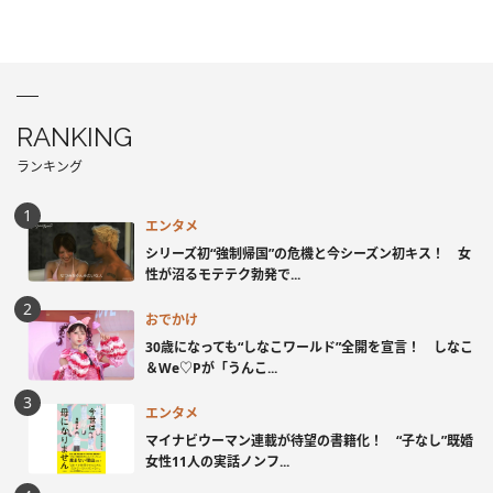
RANKING
ランキング
エンタメ
シリーズ初“強制帰国”の危機と今シーズン初キス！ 女
性が沼るモテテク勃発で...
おでかけ
30歳になっても“しなこワールド”全開を宣言！ しなこ
＆We♡Pが「うんこ...
エンタメ
マイナビウーマン連載が待望の書籍化！ “子なし”既婚
女性11人の実話ノンフ...