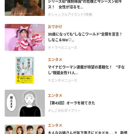
シリーズ初“強制帰国”の危機と今シーズン初キ
ス！ 女性が沼るモ...
＃シャッフルアイランド7考察
おでかけ
30歳になっても“しなこワールド”全開を宣言！
しなこ＆We♡...
＃トラベルニュース
エンタメ
マイナビウーマン連載が待望の書籍化！ “子な
し”既婚女性11人...
＃エンタメニュース
エンタメ
【第43回】オーラを視てきた
＃しごおわダイアリー
エンタメ
大人なお姉さんが年下男子にドキドキ……!! 新感