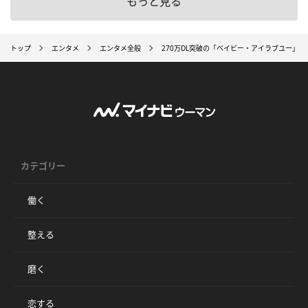
もっと見る
トップ
エンタメ
エンタメ全般
270万DL突破の「ベイビー・アイラブユー」など収
カテゴリー
働く
整える
磨く
恋する