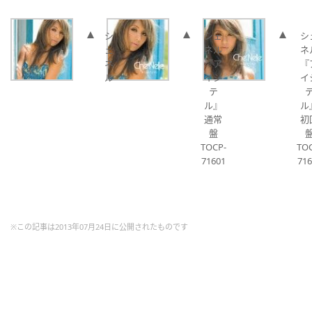
シ
シェ
シ
ェ
ネル
ネ
ネ
『ア
『
ル
イシ
イ
テ
ル』
ル
通常
初
盤
TOCP-
TO
71601
716
※この記事は2013年07月24日に公開されたものです