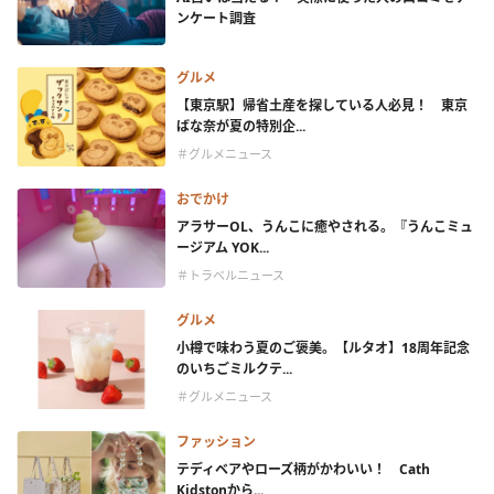
ンケート調査
グルメ
【東京駅】帰省土産を探している人必見！ 東京
ばな奈が夏の特別企...
＃グルメニュース
おでかけ
アラサーOL、うんこに癒やされる。『うんこミュ
ージアム YOK...
＃トラベルニュース
グルメ
小樽で味わう夏のご褒美。【ルタオ】18周年記念
のいちごミルクテ...
＃グルメニュース
ファッション
テディベアやローズ柄がかわいい！ Cath
Kidstonから...