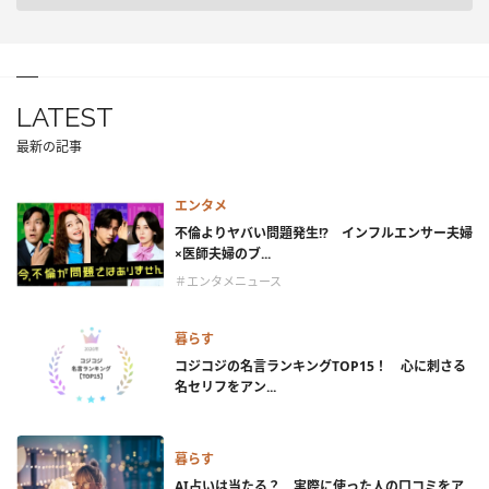
LATEST
最新の記事
エンタメ
不倫よりヤバい問題発生!? インフルエンサー夫婦
×医師夫婦のブ...
＃エンタメニュース
暮らす
コジコジの名言ランキングTOP15！ 心に刺さる
名セリフをアン...
暮らす
AI占いは当たる？ 実際に使った人の口コミをア