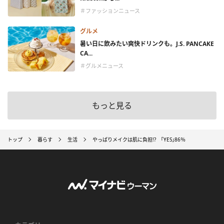
＃ファッションニュース
グルメ
暑い日に飲みたい爽快ドリンクも。J.S. PANCAKE
CA...
＃グルメニュース
もっと見る
トップ
暮らす
生活
やっぱりメイクは肌に負担!? ｢YES｣86％