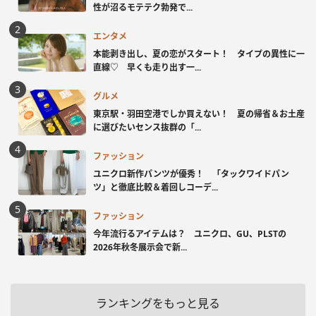
性が沼るモテテク勃発で...
エンタメ
本能剥き出し、夏の恋がスタート！ タイプの異性に一
直線♡ 早くも走り出す一...
グルメ
東京駅・羽田空港でしか買えない！ 夏の帰省＆お土産
に選びたいセンス抜群の「...
ファッション
ユニクロ新作パンツが優秀！ 「タックワイドパン
ツ」と徹底比較＆着回しコーデ...
ファッション
今年流行るアイテムは？ ユニクロ、GU、PLSTの
2026年秋冬展示会で新...
ランキングをもっと見る