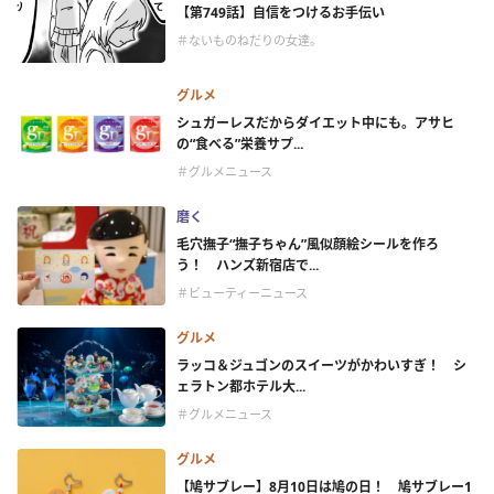
【第749話】自信をつけるお手伝い
＃ないものねだりの女達。
グルメ
シュガーレスだからダイエット中にも。アサヒ
の“食べる”栄養サプ...
＃グルメニュース
磨く
毛穴撫子“撫子ちゃん”風似顔絵シールを作ろ
う！ ハンズ新宿店で...
＃ビューティーニュース
グルメ
ラッコ＆ジュゴンのスイーツがかわいすぎ！ シ
ェラトン都ホテル大...
＃グルメニュース
グルメ
【鳩サブレー】8月10日は鳩の日！ 鳩サブレー1