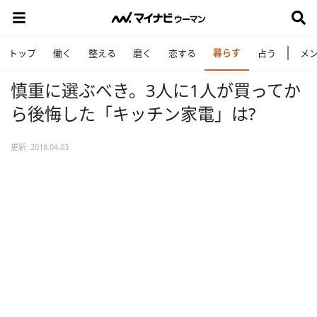
暮らす
トップ
働く
整える
磨く
恋する
占う
メ
慎重に選ぶべき。3人に1人が買ってか
ら後悔した「キッチン家電」は?
更新: 2018.04.03