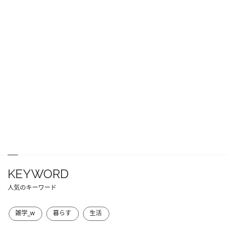
KEYWORD
人気のキーワード
雑学_w
暮らす
生活