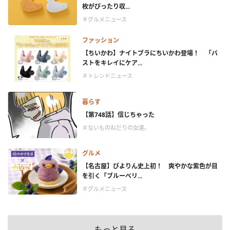
枚がぴったり収...
＃グルメニュース
ファッション
【ちいかわ】ナイトブラにちいかわ登場！ 「バ
ストをキレイにケア...
＃トレンドニュース
暮らす
【第748話】信じちゃった
＃ないものねだりの女達。
グルメ
【名古屋】ぴよりん史上初！ 爽やかな紫色が目
を引く「ブルーベリ...
＃グルメニュース
もっと見る