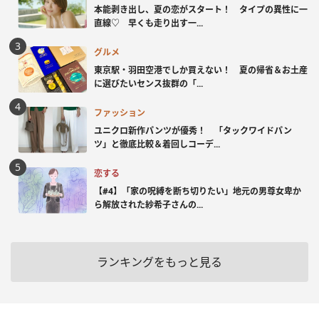
本能剥き出し、夏の恋がスタート！ タイプの異性に一
直線♡ 早くも走り出す一...
グルメ
東京駅・羽田空港でしか買えない！ 夏の帰省＆お土産
に選びたいセンス抜群の「...
ファッション
ユニクロ新作パンツが優秀！ 「タックワイドパン
ツ」と徹底比較＆着回しコーデ...
恋する
【#4】「家の呪縛を断ち切りたい」地元の男尊女卑か
ら解放された紗希子さんの...
ランキングをもっと見る