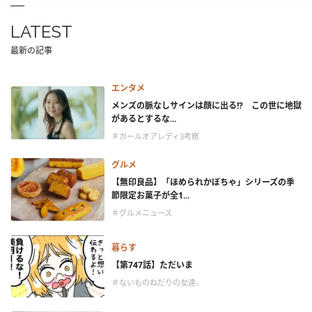
LATEST
最新の記事
エンタメ
メンズの脈なしサインは顔に出る!? この世に地獄
があるとするな...
＃ガールオアレディ3考察
グルメ
【無印良品】「ほめられかぼちゃ」シリーズの季
節限定お菓子が全1...
＃グルメニュース
暮らす
【第747話】ただいま
＃ないものねだりの女達。