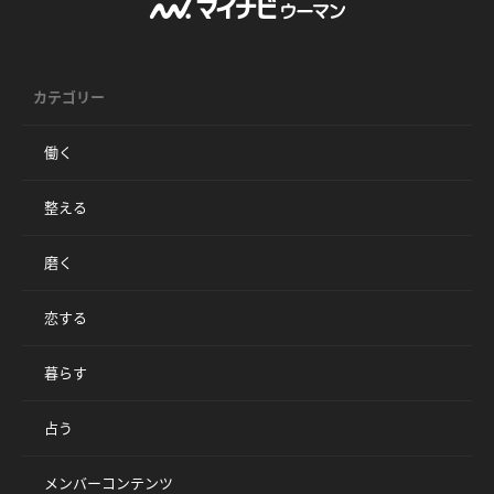
カテゴリー
働く
整える
磨く
恋する
暮らす
占う
メンバーコンテンツ