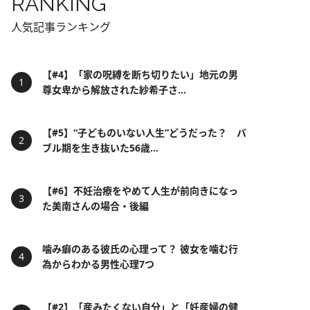
RANKING
人気記事ランキング
【#4】「家の呪縛を断ち切りたい」地元の男
尊女卑から解放された紗希子さ...
【#5】“子どものいない人生”どうだった？ バ
ブル期を生き抜いた56歳...
【#6】不妊治療をやめて人生が前向きになっ
た美南さんの場合・後編
噛み癖のある彼氏の心理って？ 彼女を噛む行
為からわかる男性心理7つ
【#2】「産みたくない自分」と「妊産婦の健