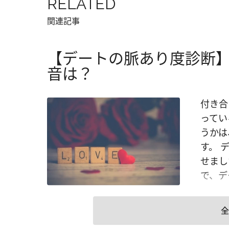
RELATED
関連記事
【デートの脈あり度診断
音は？
付き合
ってい
うかは
す。 
せまし
で、デ
全