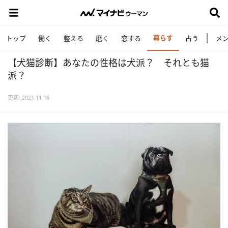
暮らす
トップ
働く
整える
磨く
恋する
占う
メ
【犬猫診断】あなたの性格は犬派？ それとも猫
派？
更新: 2021.11.16