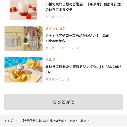
小樽で味わう夏のご褒美。【ルタオ】18周年記念
のいちごミルクテ...
＃グルメニュース
ファッション
テディベアやローズ柄がかわいい！ Cath
Kidstonから...
＃ファッションニュース
グルメ
暑い日に飲みたい爽快ドリンクも。J.S. PANCAKE
CA...
＃グルメニュース
もっと見る
トップ
【犬猫診断】あなたの性格は犬派？ それとも猫派？