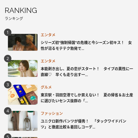
RANKING
ランキング
エンタメ
シリーズ初“強制帰国”の危機と今シーズン初キス！ 女
性が沼るモテテク勃発で...
エンタメ
本能剥き出し、夏の恋がスタート！ タイプの異性に一
直線♡ 早くも走り出す一...
グルメ
東京駅・羽田空港でしか買えない！ 夏の帰省＆お土産
に選びたいセンス抜群の「...
ファッション
ユニクロ新作パンツが優秀！ 「タックワイドパン
ツ」と徹底比較＆着回しコーデ...