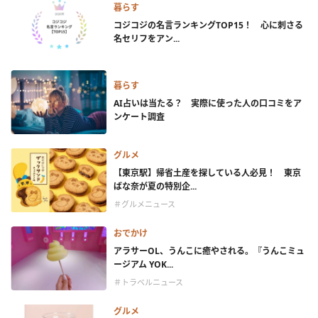
暮らす
コジコジの名言ランキングTOP15！ 心に刺さる
名セリフをアン...
暮らす
AI占いは当たる？ 実際に使った人の口コミをア
ンケート調査
グルメ
【東京駅】帰省土産を探している人必見！ 東京
ばな奈が夏の特別企...
＃グルメニュース
おでかけ
アラサーOL、うんこに癒やされる。『うんこミュ
ージアム YOK...
＃トラベルニュース
グルメ