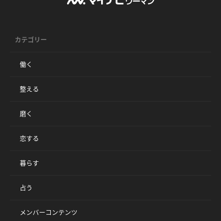
カテゴリー
働く
整える
磨く
恋する
暮らす
占う
メンバーコンテンツ