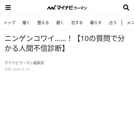
トップ
働く
整える
磨く
恋する
暮らす
占う
メ
ニンゲンコワイ……！【10の質問で分
かる人間不信診断】
マイナビウーマン編集部
作成: 2026.01.19