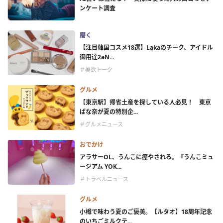
ンケート調査
磨く
【注目韓国コスメ18選】Lakaのチーク、アイドル
御用達2aN...
＃美欲トーク
グルメ
【東京駅】帰省土産を探している人必見！ 東京
ばな奈が夏の特別企...
＃グルメニュース
おでかけ
アラサーOL、うんこに癒やされる。『うんこミュ
ージアム YOK...
＃トラベルニュース
グルメ
小樽で味わう夏のご褒美。【ルタオ】18周年記念
のいちごミルクテ...