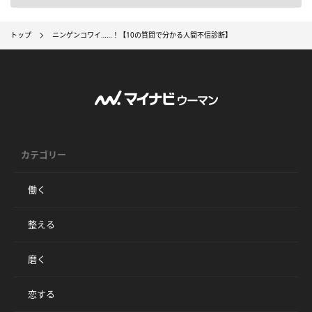
トップ
ニンゲンコワイ……！【10の質問で分かる人間不信診断】
カテゴリー
働く
整える
磨く
恋する