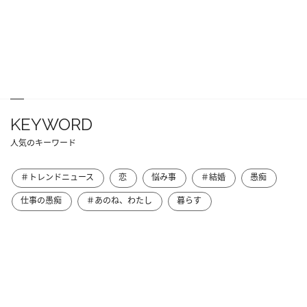
KEYWORD
人気のキーワード
＃トレンドニュース
恋
悩み事
＃結婚
愚痴
仕事の愚痴
＃あのね、わたし
暮らす