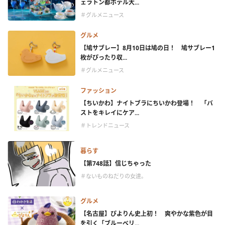
ェラトン都ホテル大...
＃グルメニュース
グルメ
【鳩サブレー】8月10日は鳩の日！ 鳩サブレー1
枚がぴったり収...
＃グルメニュース
ファッション
【ちいかわ】ナイトブラにちいかわ登場！ 「バ
ストをキレイにケア...
＃トレンドニュース
暮らす
【第748話】信じちゃった
＃ないものねだりの女達。
グルメ
【名古屋】ぴよりん史上初！ 爽やかな紫色が目
を引く「ブルーベリ...