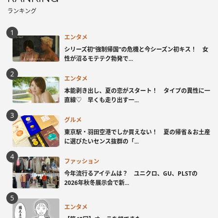
ランキング
エンタメ
シリーズ初“強制帰国”の危機と今シーズン初キス！ 女
性が沼るモテテク勃発で...
エンタメ
本能剥き出し、夏の恋がスタート！ タイプの異性に一
直線♡ 早くも走り出す一...
グルメ
東京駅・羽田空港でしか買えない！ 夏の帰省＆お土産
に選びたいセンス抜群の「...
ファッション
今年流行るアイテムは？ ユニクロ、GU、PLSTの
2026年秋冬展示会で新...
エンタメ