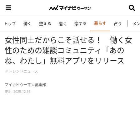
暮らす
トップ
働く
整える
磨く
恋する
占う
メ
女性同士だからこそ話せる！ 働く女
性のための雑談コミュニティ「あの
ね、わたし」無料アプリをリリース
＃トレンドニュース
マイナビウーマン編集部
更新: 2025.12.16