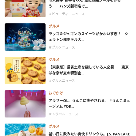
毛穴撫子“撫子ちゃん”風似顔絵シールを作ろ
う！ ハンズ新宿店で...
＃ビューティーニュース
グルメ
ラッコ＆ジュゴンのスイーツがかわいすぎ！ シ
ェラトン都ホテル大...
＃グルメニュース
グルメ
【東京駅】帰省土産を探している人必見！ 東京
ばな奈が夏の特別企...
＃グルメニュース
おでかけ
アラサーOL、うんこに癒やされる。『うんこミュ
ージアム YOK...
＃トラベルニュース
グルメ
暑い日に飲みたい爽快ドリンクも。J.S. PANCAKE