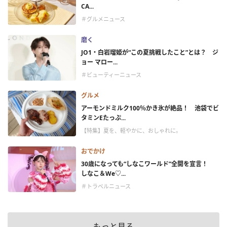
CA...
＃グルメニュース
磨く
JO1・白岩瑠姫が“この夏挑戦したこと”とは？ ジ
ョー マロー...
＃ビューティーニュース
グルメ
アーモンドミルク100％かき氷が絶品！ 池袋でビ
タミンEたっぷ...
【特集】夏を、軽やかに、おしゃれに。
おでかけ
30歳になっても“しなこワールド”全開を宣言！
しなこ＆We♡...
＃トラベルニュース
もっと見る