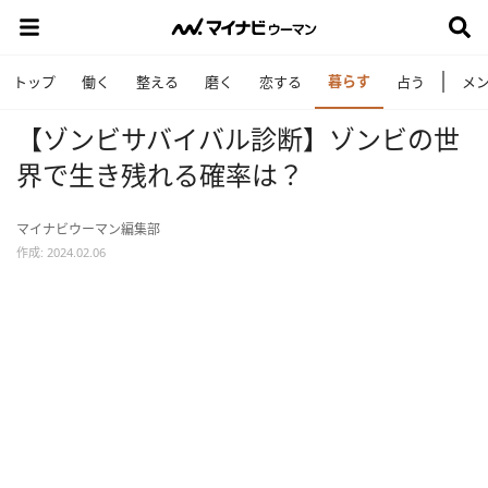
暮らす
トップ
働く
整える
磨く
恋する
占う
メ
【ゾンビサバイバル診断】ゾンビの世
界で生き残れる確率は？
マイナビウーマン編集部
作成: 2024.02.06