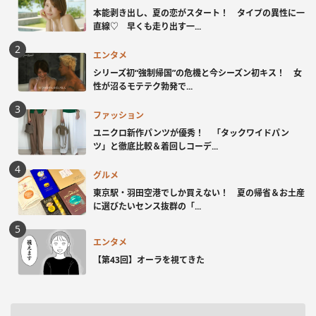
本能剥き出し、夏の恋がスタート！ タイプの異性に一
直線♡ 早くも走り出す一...
エンタメ
シリーズ初“強制帰国”の危機と今シーズン初キス！ 女
性が沼るモテテク勃発で...
ファッション
ユニクロ新作パンツが優秀！ 「タックワイドパン
ツ」と徹底比較＆着回しコーデ...
グルメ
東京駅・羽田空港でしか買えない！ 夏の帰省＆お土産
に選びたいセンス抜群の「...
エンタメ
【第43回】オーラを視てきた