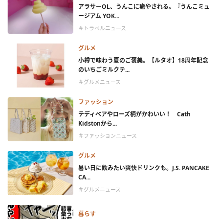
アラサーOL、うんこに癒やされる。『うんこミュ
ージアム YOK...
＃トラベルニュース
グルメ
小樽で味わう夏のご褒美。【ルタオ】18周年記念
のいちごミルクテ...
＃グルメニュース
ファッション
テディベアやローズ柄がかわいい！ Cath
Kidstonから...
＃ファッションニュース
グルメ
暑い日に飲みたい爽快ドリンクも。J.S. PANCAKE
CA...
＃グルメニュース
暮らす