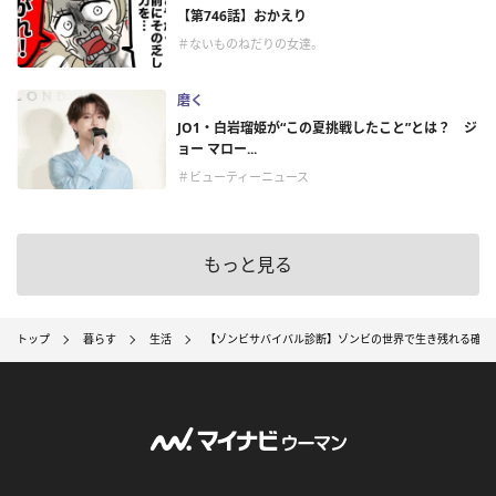
【第746話】おかえり
＃ないものねだりの女達。
磨く
JO1・白岩瑠姫が“この夏挑戦したこと”とは？ ジ
ョー マロー...
＃ビューティーニュース
もっと見る
トップ
暮らす
生活
【ゾンビサバイバル診断】ゾンビの世界で生き残れる確率