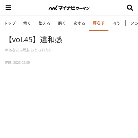
暮らす
トップ
働く
整える
磨く
恋する
占う
メ
【vol.45】違和感
＃あなたは私におとされたい
作成: 2023.02.09