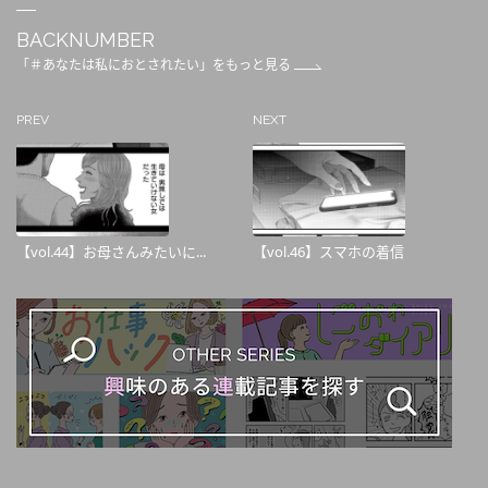
BACKNUMBER
「＃あなたは私におとされたい」をもっと見る
PREV
NEXT
【vol.44】お母さんみたいに...
【vol.46】スマホの着信