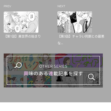
PREV
NEXT
【第1話】異世界の始まり
【第3話】チャラい同期との最悪
な...