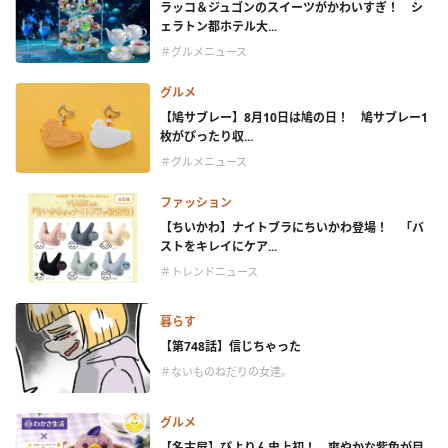
ラッコ＆ジュゴンのスイーツがかわいすぎ！ シ
ェラトン都ホテル大...
＃グルメニュース
グルメ
【鳩サブレー】8月10日は鳩の日！ 鳩サブレー1
枚がぴったり収...
＃グルメニュース
ファッション
【ちいかわ】ナイトブラにちいかわ登場！ 「バ
ストをキレイにケア...
＃トレンドニュース
暮らす
【第748話】信じちゃった
＃ないものねだりの女達。
グルメ
【名古屋】ぴよりん史上初！ 爽やかな紫色が目