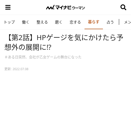
暮らす
トップ
働く
整える
磨く
恋する
占う
メ
【第2話】HPゲージを気にかけたら予
想外の展開に⁉
＃ある日突然、会社が乙女ゲームの舞台になった
更新: 2022.07.08