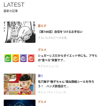
LATEST
最新の記事
暮らす
【第749話】自信をつけるお手伝い
＃ないものねだりの女達。
グルメ
シュガーレスだからダイエット中にも。アサヒ
の“食べる”栄養サプ...
＃グルメニュース
磨く
毛穴撫子“撫子ちゃん”風似顔絵シールを作ろ
う！ ハンズ新宿店で...
＃ビューティーニュース
グルメ