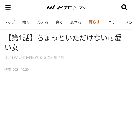
暮らす
トップ
働く
整える
磨く
恋する
占う
メ
【第1話】ちょっといただけない可愛
い女
＃かわいいと理解ってる女に利用され
作成: 2021.10.20