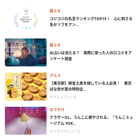
暮らす
コジコジの名言ランキングTOP15！ 心に刺さる
名セリフをアン...
暮らす
AI占いは当たる？ 実際に使った人の口コミをア
ンケート調査
グルメ
【東京駅】帰省土産を探している人必見！ 東京
ばな奈が夏の特別企...
＃グルメニュース
おでかけ
アラサーOL、うんこに癒やされる。『うんこミュ
ージアム YOK...
＃トラベルニュース