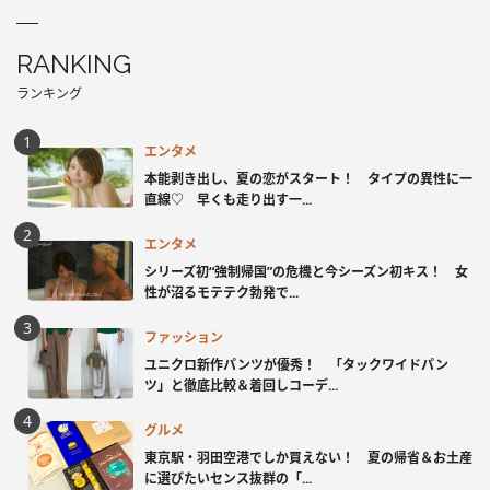
RANKING
ランキング
エンタメ
本能剥き出し、夏の恋がスタート！ タイプの異性に一
直線♡ 早くも走り出す一...
エンタメ
シリーズ初“強制帰国”の危機と今シーズン初キス！ 女
性が沼るモテテク勃発で...
ファッション
ユニクロ新作パンツが優秀！ 「タックワイドパン
ツ」と徹底比較＆着回しコーデ...
グルメ
東京駅・羽田空港でしか買えない！ 夏の帰省＆お土産
に選びたいセンス抜群の「...