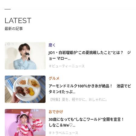
LATEST
最新の記事
磨く
JO1・白岩瑠姫が“この夏挑戦したこと”とは？ ジ
ョー マロー...
＃ビューティーニュース
グルメ
アーモンドミルク100％かき氷が絶品！ 池袋でビ
タミンEたっぷ...
【特集】夏を、軽やかに、おしゃれに。
おでかけ
30歳になっても“しなこワールド”全開を宣言！
しなこ＆We♡...
＃トラベルニュース