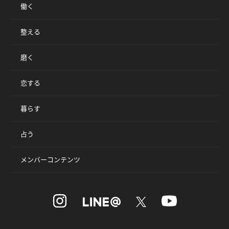
働く
整える
磨く
恋する
暮らす
占う
メンバーコンテンツ