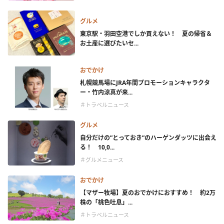
グルメ
東京駅・羽田空港でしか買えない！ 夏の帰省＆
お土産に選びたいセ...
おでかけ
札幌競馬場にJRA年間プロモーションキャラクタ
ー・竹内涼真が来...
＃トラベルニュース
グルメ
自分だけの”とっておき”のハーゲンダッツに出会え
る！ 10,0...
＃グルメニュース
おでかけ
【マザー牧場】夏のおでかけにおすすめ！ 約2万
株の「桃色吐息」...
＃トラベルニュース