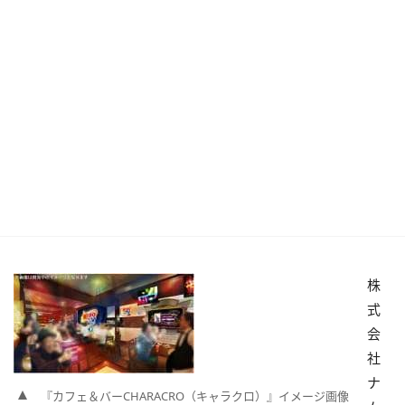
株
式
会
社
ナ
『カフェ＆バーCHARACRO（キャラクロ）』イメージ画像