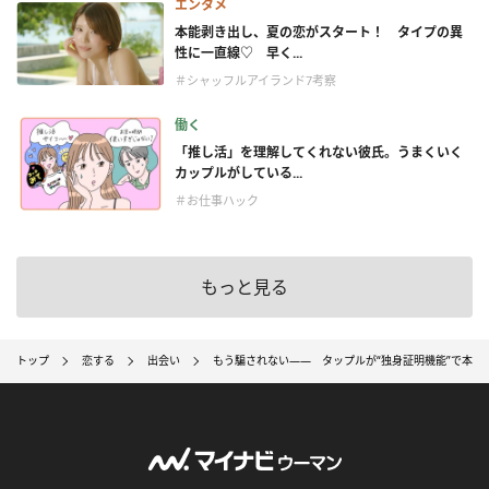
エンタメ
本能剥き出し、夏の恋がスタート！ タイプの異
性に一直線♡ 早く...
＃シャッフルアイランド7考察
働く
「推し活」を理解してくれない彼氏。うまくいく
カップルがしている...
＃お仕事ハック
もっと見る
トップ
恋する
出会い
もう騙されない―― タップルが“独身証明機能”で本気