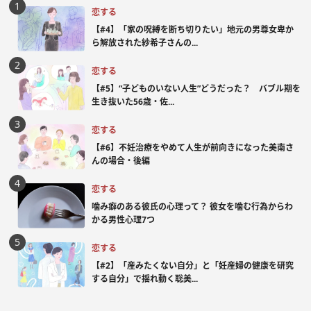
恋する
【#4】「家の呪縛を断ち切りたい」地元の男尊女卑か
ら解放された紗希子さんの...
恋する
【#5】“子どものいない人生”どうだった？ バブル期を
生き抜いた56歳・佐...
恋する
【#6】不妊治療をやめて人生が前向きになった美南さ
んの場合・後編
恋する
噛み癖のある彼氏の心理って？ 彼女を噛む行為からわ
かる男性心理7つ
恋する
【#2】「産みたくない自分」と「妊産婦の健康を研究
する自分」で揺れ動く聡美...