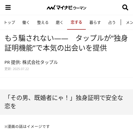
恋する
トップ
働く
整える
磨く
暮らす
占う
メ
もう騙されない―― タップルが“独身
証明機能”で本気の出会いを提供
PR 提供: 株式会社タップル
更新: 2025.07.22
「その男、既婚者にゃ！」独身証明で安全な
恋を
※漫画の話はイメージです