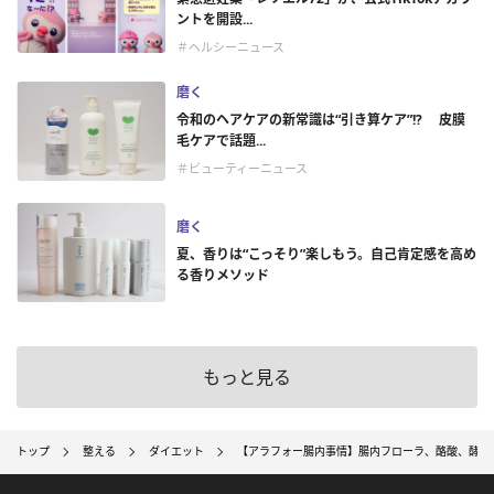
ントを開設...
＃ヘルシーニュース
磨く
令和のヘアケアの新常識は“引き算ケア”!? 皮膜
毛ケアで話題...
＃ビューティーニュース
磨く
夏、香りは“こっそり”楽しもう。自己肯定感を高め
る香りメソッド
もっと見る
トップ
整える
ダイエット
【アラフォー腸内事情】腸内フローラ、酪酸、酵素