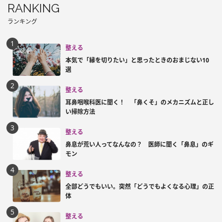
RANKING
ランキング
整える
本気で「縁を切りたい」と思ったときのおまじない10
選
整える
耳鼻咽喉科医に聞く！ 「鼻くそ」のメカニズムと正し
い掃除方法
整える
鼻息が荒い人ってなんなの？ 医師に聞く「鼻息」のギ
モン
整える
全部どうでもいい。突然「どうでもよくなる心理」の正
体
整える