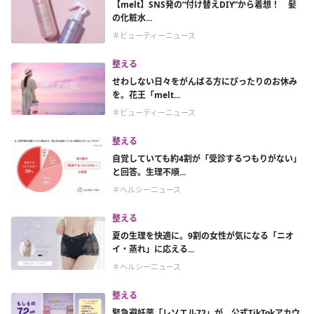
【melt】SNS発の“付け替えDIY”から着想！ 髪
の化粧水...
＃ビューティーニュース
整える
せわしない日々をがんばる方にぴったりのお休み
を。花王「melt...
＃ビューティーニュース
整える
自覚していても約4割が「受診するつもりがない」
と回答。生理不順...
＃ヘルシーニュース
整える
夏の生理を快適に。9割の女性が気になる「ニオ
イ・蒸れ」に応える...
＃ヘルシーニュース
整える
緊急避妊薬「レソエル72」が、公式TikTokアカウ