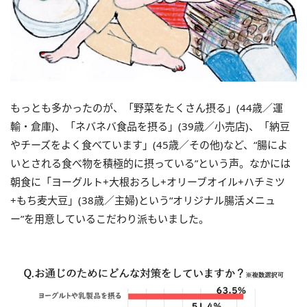
もっとも多かったのが、「野菜をたくさん摂る」(44歳／運
輸・倉庫)、「ネバネバ食品を摂る」(39歳／小売店)、「納豆
やチーズをよく食べています」(45歳／その他)など、“腸によ
いとされる食べ物を積極的に摂っている”という声。なかには
朝食に「ヨーグルト+大根おろし+オリーブオイル+ハチミツ
+もち麦大豆」(38歳／主婦)という“オリジナル腸活メニュ
ー”を用意しているこだわり派もいました。