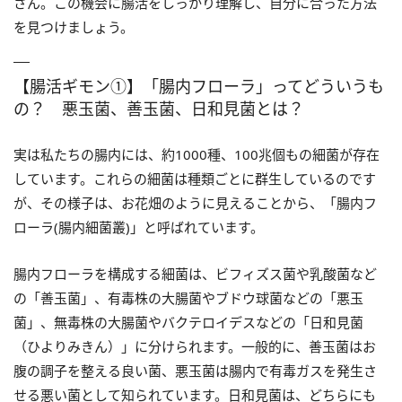
さん。この機会に腸活をしっかり理解し、自分に合った方法
を見つけましょう。
【腸活ギモン①】「腸内フローラ」ってどういうも
の？ 悪玉菌、善玉菌、日和見菌とは？
実は私たちの腸内には、約1000種、100兆個もの細菌が存在
しています。これらの細菌は種類ごとに群生しているのです
が、その様子は、お花畑のように見えることから、「腸内フ
ローラ(腸内細菌叢)」と呼ばれています。
腸内フローラを構成する細菌は、ビフィズス菌や乳酸菌など
の「善玉菌」、有毒株の大腸菌やブドウ球菌などの「悪玉
菌」、無毒株の大腸菌やバクテロイデスなどの「日和見菌
（ひよりみきん）」に分けられます。一般的に、善玉菌はお
腹の調子を整える良い菌、悪玉菌は腸内で有毒ガスを発生さ
せる悪い菌として知られています。日和見菌は、どちらにも