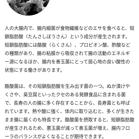
人の大腸内で、腸内細菌が食物繊維などのエサを食べると、短
鎖脂肪酸（たんさしぼうさん）という成分が産生されます。
短鎖脂肪酸には酪酸（らくさん）、プロピオン酸、酢酸など
の種類があり、腸の粘膜から吸収されて腸の活動のエネルギ
ー源になるほか、腸内を善玉菌にとって居心地の良い酸性の
状態にする働きがあります。
酪酸菌は、その短鎖脂肪酸を生み出す菌の一つ。ぬか漬けや
くさや、臭豆腐といったクセのある発酵食品に含まれる菌
で、長寿の人の腸に多く存在することから、長寿菌とも呼ば
れています。熱や酸に強く、体内に取り込むと、多くが生きた
まま腸に届くのも特長です。酪酸菌を摂取すると、短鎖脂肪酸
が産生されるため、悪玉菌が減って善玉菌が増え、腸内フロ
ーラのバランスがよくなることが期待できます。