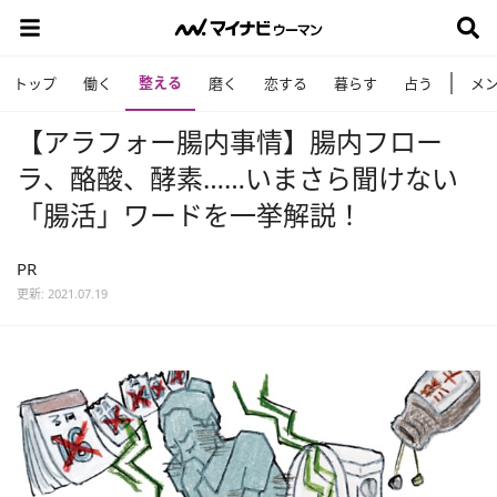
整える
トップ
働く
磨く
恋する
暮らす
占う
メ
【アラフォー腸内事情】腸内フロー
ラ、酪酸、酵素……いまさら聞けない
「腸活」ワードを一挙解説！
PR
更新: 2021.07.19