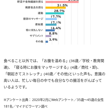
食べること以外では、「お腹を温める」(36歳／学校・教育関
連)、「寝る時にお腹をマッサージする」(4歳／商社・卸)、
「朝起きてストレッチ」(40歳／その他)といった声も。意識の
高い人は、忙しい毎日の中でも自分なりの腸活をがんばって
いるようです。
※アンケート出典： 2020年2月にWebアンケート／35歳～45歳の女性
181名／マイナビウーマン調べ