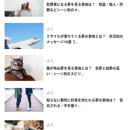
犯罪者になる夢を見る意味は？ 窃盗・殺人・詐
欺などシーン別のメ...
占う
ミサイルが落ちてくる夢の意味とは？ 状況別の
メッセージ10選【...
占う
猫が死ぬ夢を見る意味とは？ 吉夢と凶夢の違
い・シーン別のスピリ...
占う
知らない異性に好意を持たれる夢の意味は？ 告
白される・手を繋ぐ...
占う