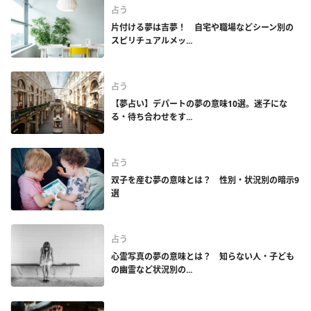
占う
片付ける夢は吉夢！ 自宅や職場などシーン別の
スピリチュアルメッ...
占う
【夢占い】デパートの夢の意味10選。迷子にな
る・待ち合わせをす...
占う
双子を産む夢の意味とは？ 性別・状況別の暗示9
選
占う
心霊写真の夢の意味とは？ 知らない人・子ども
の幽霊など状況別の...