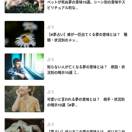
ペットが死ぬ夢の意味10選。シーン別の意味やス
ピリチュアル的な...
占う
【#夢占い】蜂が一匹出てくる夢の意味とは？ 種
類・状況別のメッ...
占う
知らない人が亡くなる夢の意味とは？ 原因・状
況別の暗示10選【...
占う
可愛いと言われる夢の意味とは？ 相手・状況別
の暗示10選【#夢...
占う
【夢占い】ザリガニの夢の意味とは。ザリガニが