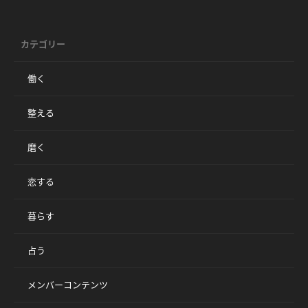
カテゴリー
働く
整える
磨く
恋する
暮らす
占う
メンバーコンテンツ