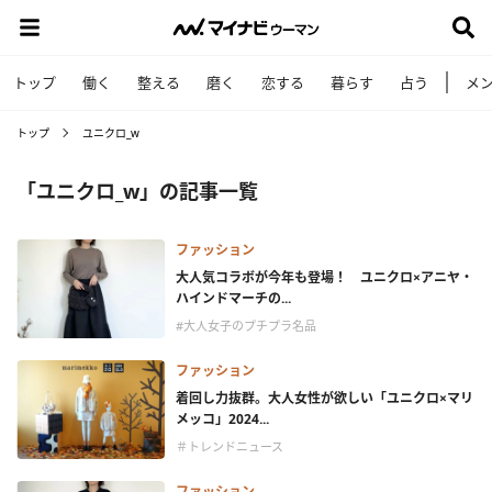
トップ
働く
整える
磨く
恋する
暮らす
占う
メ
トップ
ユニクロ_w
「ユニクロ_w」の記事一覧
ファッション
大人気コラボが今年も登場！ ユニクロ×アニヤ・
ハインドマーチの...
#大人女子のプチプラ名品
ファッション
着回し力抜群。大人女性が欲しい「ユニクロ×マリ
メッコ」2024...
＃トレンドニュース
ファッション