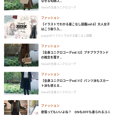
なせる旬顔ス...
Hanaの全身ユニクロコーデ
ファッション
【イラストでわかる着こなし図鑑vol.6】大人女子
はこう取り入...
yopipiのイラストでわかる着こなし図鑑
ファッション
【全身ユニクロコーデvol.12】プチプラブランド
の概念を覆す...
Hanaの全身ユニクロコーデ
ファッション
【全身ユニクロコーデvol.11】パンツ派もスカー
ト派も使える...
Hanaの全身ユニクロコーデ
ファッション
欲張ってもいいよね？ ONもOFFも着られるユニ