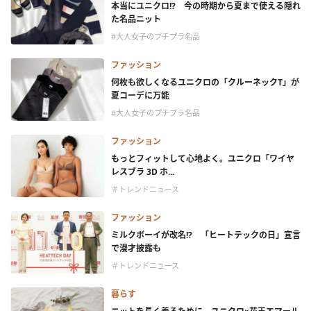
本当にユニクロ!? 今の時期から夏まで使える隠れ
た名品ニット
#大人女子のプチプラ名品
ファッション
何枚も欲しくなるユニクロの「クルーネックT」が
夏コーデに万能
#大人女子のプチプラ名品
ファッション
もっとフィットして心地よく。ユニクロ「ワイヤ
レスブラ 3D ホ...
＃トレンドニュース
ファッション
ミルクボーイが改名!? 「ヒートテックの日」宣言
で漫才披露も
＃トレンドニュース
暮らす