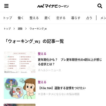
トップ
働く
整える
磨く
恋する
暮らす
占う
メ
トップ
運動
ウォーキング_w
「ウォーキング_w」の記事一覧
整える
更年期化かも？ プレ更年期世代の4割以上が感じ
る症状とは？
＃ヘルシーニュース
整える
【File.164】運動する習慣をつけたい
＃日本一タメにならないお悩み相談