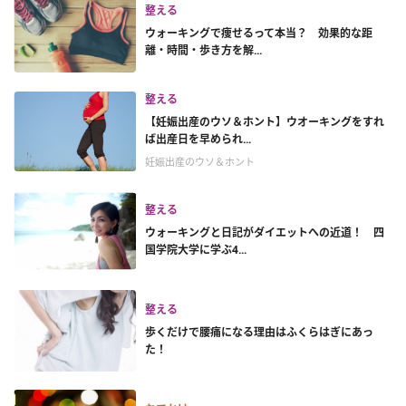
整える
ウォーキングで痩せるって本当？ 効果的な距
離・時間・歩き方を解...
整える
【妊娠出産のウソ＆ホント】ウオーキングをすれ
ば出産日を早められ...
妊娠出産のウソ＆ホント
整える
ウォーキングと日記がダイエットへの近道！ 四
国学院大学に学ぶ4...
整える
歩くだけで腰痛になる理由はふくらはぎにあっ
た！