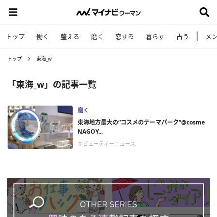
トップ
働く
整える
磨く
恋する
暮らす
占う
メ
トップ
東海_w
「東海_w」の記事一覧
磨く
東海地方最大の“コスメのテーマパーク”@cosme
NAGOY...
＃ビューティーニュース