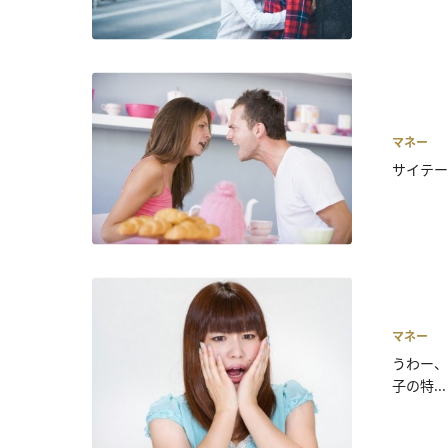
マネー
サイテー
マネー
うわー、
子の特...