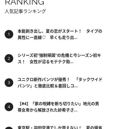
RANKING
人気記事ランキング
本能剥き出し、夏の恋がスタート！ タイプの
異性に一直線♡ 早くも走り出...
シリーズ初“強制帰国”の危機と今シーズン初キ
ス！ 女性が沼るモテテク勃...
ユニクロ新作パンツが優秀！ 「タックワイド
パンツ」と徹底比較＆着回しコ...
【#4】「家の呪縛を断ち切りたい」地元の男
尊女卑から解放された紗希子さ...
東京駅・羽田空港でしか買えない！ 夏の帰省