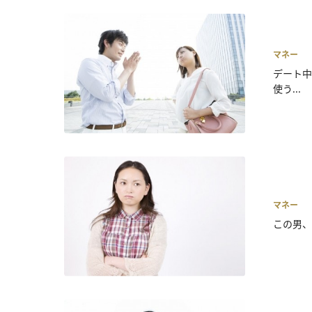
マネー
デート中
使う...
マネー
この男、