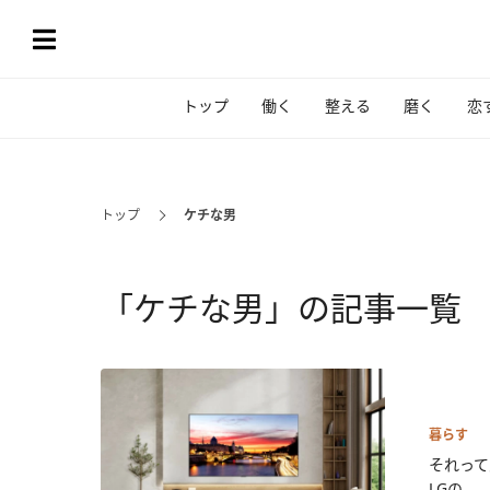
トップ
働く
整える
磨く
恋
トップ
ケチな男
「ケチな男」の記事一覧
暮らす
それって
LGの...