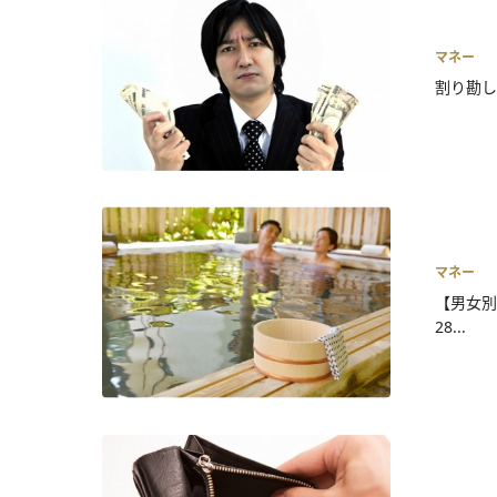
マネー
割り勘し
マネー
【男女別
28...