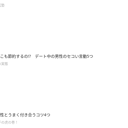
究塾
こも節約するの!? デート中の男性のセコい言動5つ
の実態
性とうまく付き合うコツ4つ
子の虎の巻！