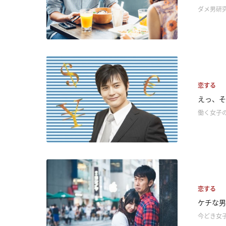
ダメ男研
恋する
えっ、そ
働く女子
恋する
ケチな男
今どき女