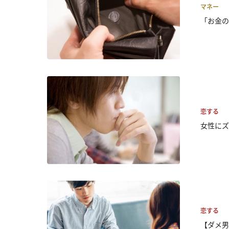
マネー
「お金の
恋する
女性にズ
恋する
【ダメ男