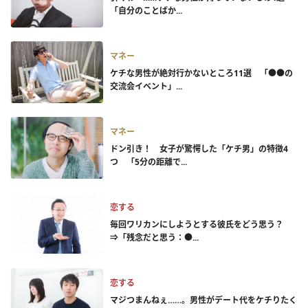
「自分のことばか...
マネー
ケチな男性が絶対行かないところ11選 「●●の
交流会イベント」...
マネー
ドン引き！ 女子が驚愕した「ケチ男」の特徴4
つ 「5分の距離で...
恋する
毎回ワリカンにしようとする彼氏をどう思う？
⇒「残念だと思う：●...
恋する
マジつまんねぇ……。男性がデート代をケチりたく