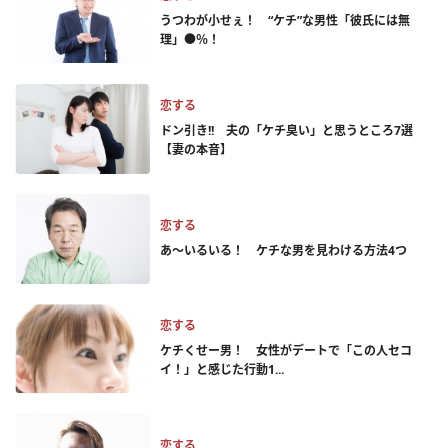
うつわが小せぇ！ “ケチ”な男性「彼氏には無
理」●％！
恋する
ドン引き!! 夫の「ケチ臭い」と思うところ7選
【妻の本音】
恋する
あ～いるいる！ ケチな男を見わける方法4つ
恋する
ケチくせー男！ 女性がデートで「この人セコ
イ！」と感じた行動1...
恋する