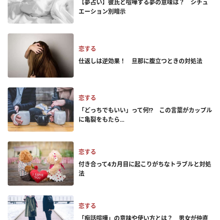
【夢占い】彼氏と喧嘩する夢の意味は？ シチュ
エーション別暗示
恋する
仕返しは逆効果！ 旦那に腹立つときの対処法
恋する
「どっちでもいい」って何!? この言葉がカップル
に亀裂をもたら...
恋する
付き合って4カ月目に起こりがちなトラブルと対処
法
恋する
「痴話喧嘩」の意味や使い方とは？ 男女が仲直