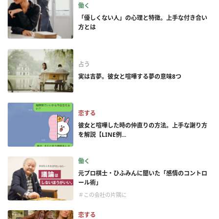
働く
「優しくない人」の心理と特徴。上手な付き合い
方とは
占う
実は吉夢。彼女と喧嘩する夢の意味8つ
恋する
彼女と喧嘩した時の仲直りの方法。上手な謝り方
を解説【LINE例...
働く
元プロ棋士・ひふみんに聞いた「感情のコントロ
ール術」
＃この会社の片隅に
恋する