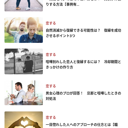
りする方法【事例有...
恋する
自然消滅から復縁できる可能性は？ 復縁を成功
させるポイント3つ
恋する
喧嘩別れした恋人と復縁するには？ 冷却期間と
きっかけの作り方
恋する
男女心理のプロが回答！ 旦那と喧嘩したときの
対処法
恋する
一目惚れした人へのアプローチの仕方とは【職