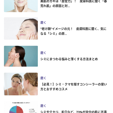
美肌のカギは「血管力」！ 皮膚科医に聞く「春
荒れ肌」の原因と対...
磨く
“老け顔”イメージの元！ 皮膚科医に聞く、気に
なる「シミ」の原...
磨く
シミにまつわる悩みと薄くする方法まとめ
磨く
【必見！】シミ・クマを隠すコンシーラーの使い
方とおすすめコスメ
磨く
シミやテカリ、毛穴など、73%が自分の肌に不満