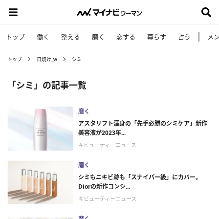
トップ
働く
整える
磨く
恋する
暮らす
占う
メ
トップ
日焼け_w
シミ
「シミ」の記事一覧
磨く
アスタリフト渾身の「先手必勝のシミケア」新作
美容液が2023年...
＃ビューティーニュース
磨く
シミもニキビ跡も「スナイパー級」にカバー。
Diorの新作コンシ...
＃ビューティーニュース
磨く