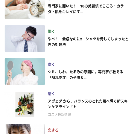
専門家に聞いた！ 10の美習慣でこころ・カラ
ダ・肌をキレイにす...
働く
やべ！ 会議なのに!! シャツを汚してしまったと
きの対処法
磨く
シミ、しわ、たるみの原因に。専門家が教える
「隠れ炎症」の予防＆...
磨く
アヴェダ から、バランスのとれた肌へ導く新スキ
ンケアライン「ト...
コスメ最新情報
恋する