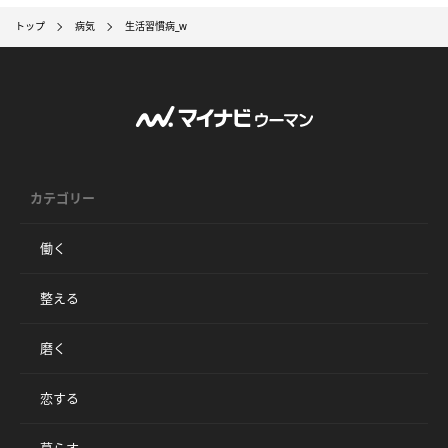
トップ
病気
生活習慣病_w
カテゴリー
働く
整える
磨く
恋する
暮らす