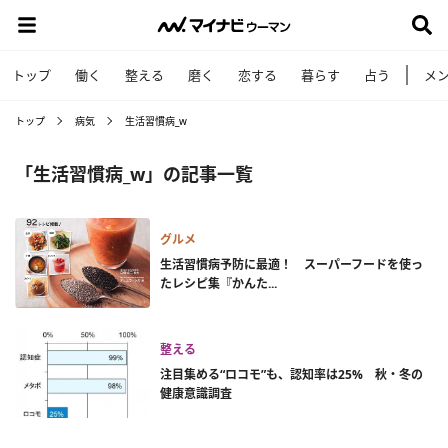
トップ
働く
整える
磨く
恋する
暮らす
占う
メ
トップ
病気
生活習慣病_w
「生活習慣病_w」の記事一覧
グルメ
生活習慣病予防に最適！ スーパーフードを使っ
たレシピ集『かんた...
整える
注目集める“ロコモ”も、認知率は25% 秋・冬の
健康意識調査