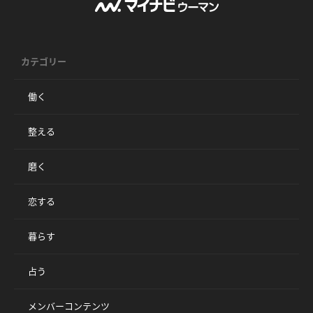
カテゴリー
働く
整える
磨く
恋する
暮らす
占う
メンバーコンテンツ