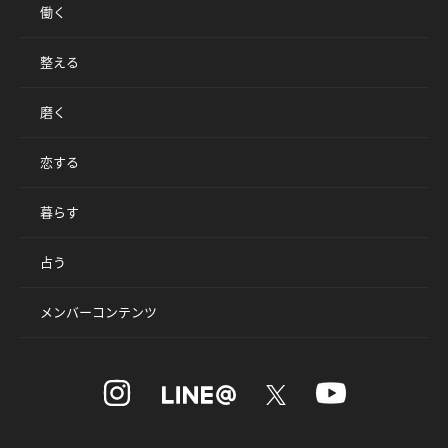
働く
整える
磨く
恋する
暮らす
占う
メンバーコンテンツ