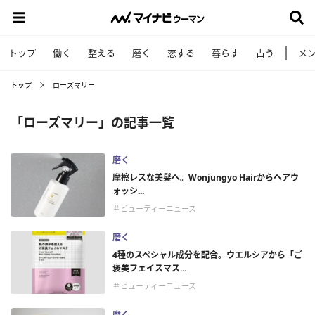
トップ
働く
整える
磨く
恋する
暮らす
占う
メ
トップ
ローズマリー
「ローズマリー」の記事一覧
磨く
摩擦レスな美髪へ。Wonjungyo Hairからヘアウ
ォッシ...
＃ビューティーニュース
磨く
4種のスペシャル成分を配合。ウエルシアから「ご
褒美フェイスマス...
＃ビューティーニュース
磨く