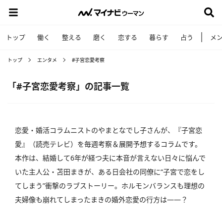
トップ
働く
整える
磨く
恋する
暮らす
占う
メ
トップ
エンタメ
#子宮恋愛考察
「#子宮恋愛考察」の記事一覧
恋愛・婚活コラムニストのやまとなでし子さんが、『子宮恋
愛』（読売テレビ）を毎週考察＆展開予想するコラムです。
本作は、結婚して6年が経つ夫に本音が言えない日々に悩んで
いた主人公・苫田まきが、ある日会社の同僚に“子宮で恋をし
てしまう”衝撃のラブストーリー。ホルモンバランスも理想の
夫婦像も崩れてしまったまきの婚外恋愛の行方は――？