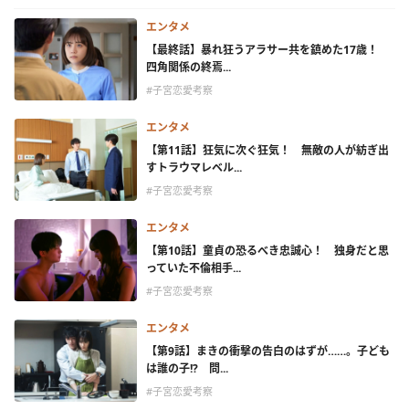
エンタメ
【最終話】暴れ狂うアラサー共を鎮めた17歳！
四角関係の終焉...
#子宮恋愛考察
エンタメ
【第11話】狂気に次ぐ狂気！ 無敵の人が紡ぎ出
すトラウマレベル...
#子宮恋愛考察
エンタメ
【第10話】童貞の恐るべき忠誠心！ 独身だと思
っていた不倫相手...
#子宮恋愛考察
エンタメ
【第9話】まきの衝撃の告白のはずが……。子ども
は誰の子!? 問...
#子宮恋愛考察