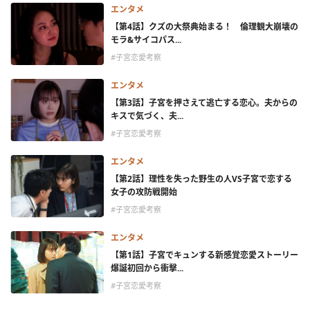
エンタメ
【第4話】クズの大祭典始まる！ 倫理観大崩壊の
モラ&サイコパス...
#子宮恋愛考察
エンタメ
【第3話】子宮を押さえて逃亡する恋心。夫からの
キスで気づく、夫...
#子宮恋愛考察
エンタメ
【第2話】理性を失った野生の人VS子宮で恋する
女子の攻防戦開始
#子宮恋愛考察
エンタメ
【第1話】子宮でキュンする新感覚恋愛ストーリー
爆誕初回から衝撃...
#子宮恋愛考察