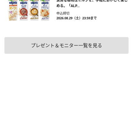
良質な植物性ミルクを、手軽においしく楽し
める。「ALP...
申込締切
2026.08.29（土）23:59まで
プレゼント＆モニター一覧を見る