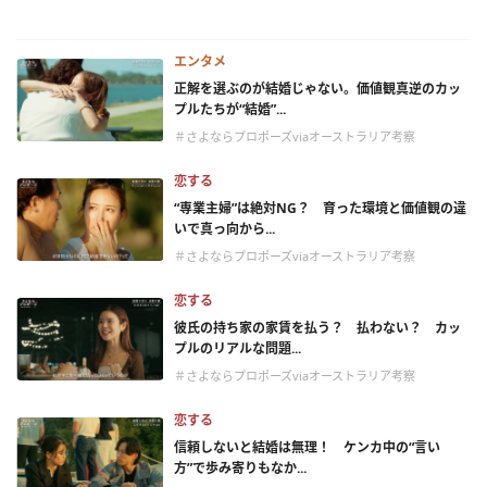
エンタメ
正解を選ぶのが結婚じゃない。価値観真逆のカッ
プルたちが“結婚”...
＃さよならプロポーズviaオーストラリア考察
恋する
“専業主婦”は絶対NG？ 育った環境と価値観の違
いで真っ向から...
＃さよならプロポーズviaオーストラリア考察
恋する
彼氏の持ち家の家賃を払う？ 払わない？ カッ
プルのリアルな問題...
＃さよならプロポーズviaオーストラリア考察
恋する
信頼しないと結婚は無理！ ケンカ中の“言い
方”で歩み寄りもなか...