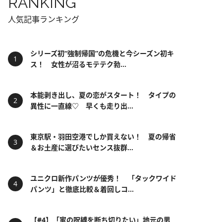
RANKING
人気記事ランキング
シリーズ初“強制帰国”の危機と今シーズン初キ
ス！ 女性が沼るモテテク勃...
本能剥き出し、夏の恋がスタート！ タイプの
異性に一直線♡ 早くも走り出...
東京駅・羽田空港でしか買えない！ 夏の帰省
＆お土産に選びたいセンス抜群...
ユニクロ新作パンツが優秀！ 「タックワイド
パンツ」と徹底比較＆着回しコ...
【#4】「家の呪縛を断ち切りたい」地元の男