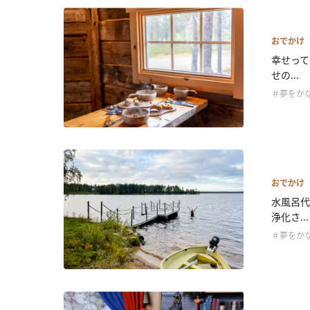
おでかけ
幸せって
せの...
＃夢をか
おでかけ
水風呂代
浄化さ...
＃夢をか