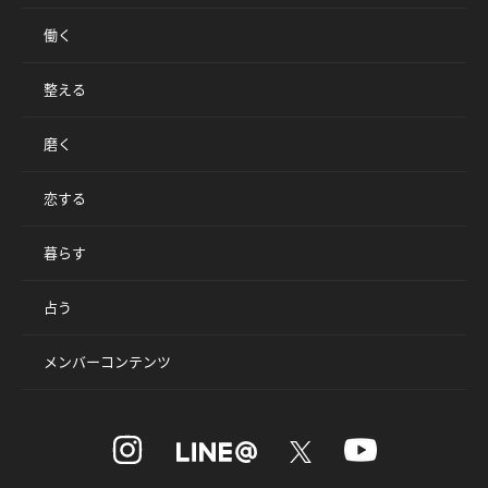
働く
整える
磨く
恋する
暮らす
占う
メンバーコンテンツ