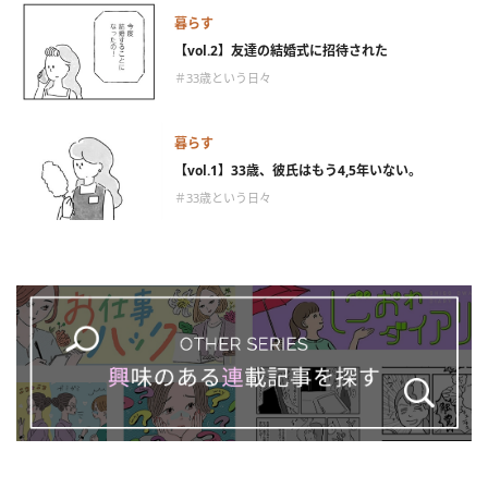
暮らす
【vol.2】友達の結婚式に招待された
＃33歳という日々
暮らす
【vol.1】33歳、彼氏はもう4,5年いない。
＃33歳という日々