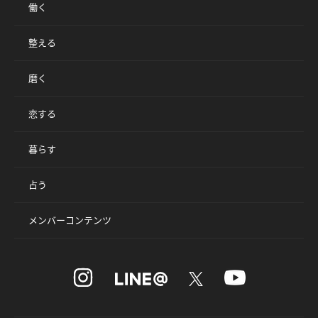
働く
整える
磨く
恋する
暮らす
占う
メンバーコンテンツ