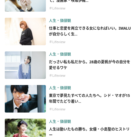
て。漫画家・咲坂伊緒...
＃Lifeview
人生・価値観
仕事と恋愛を両立できる女になればいい。IMALU
が自分らしく生...
＃Lifeview
人生・価値観
だっさい私も私だから。28歳の夏帆が今の自分を
愛せるワケ
＃Lifeview
人生・価値観
東京で夢見たすべての人たちへ。シド・マオが15
年間でたどり着い...
＃Lifeview
人生・価値観
人生は動いたもの勝ち。女優・小島聖のヒストリ
ー