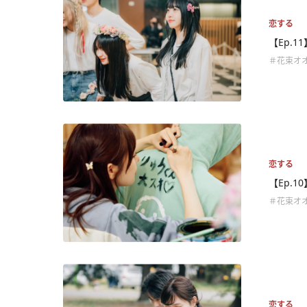
恋する
【Ep.
＃花束オ
恋する
【Ep.
＃花束オ
恋する