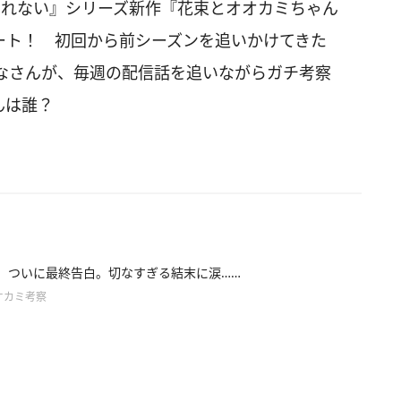
されない』シリーズ新作『花束とオオカミちゃん
タート！ 初回から前シーズンを追いかけてきた
なさんが、毎週の配信話を追いながらガチ考察
んは誰？
12】ついに最終告白。切なすぎる結末に涙……
オカミ考察