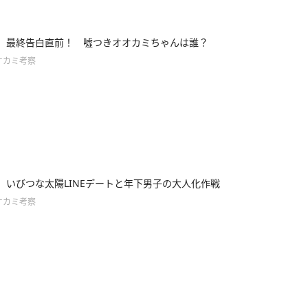
11】最終告白直前！ 噓つきオオカミちゃんは誰？
オカミ考察
10】いびつな太陽LINEデートと年下男子の大人化作戦
オカミ考察