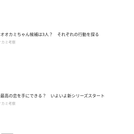
2】オオカミちゃん候補は3人？ それぞれの行動を探る
オカミ考察
1】最高の恋を手にできる？ いよいよ新シリーズスタート
オカミ考察