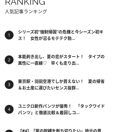
RANKING
人気記事ランキング
シリーズ初“強制帰国”の危機と今シーズン初キ
ス！ 女性が沼るモテテク勃...
本能剥き出し、夏の恋がスタート！ タイプの
異性に一直線♡ 早くも走り出...
東京駅・羽田空港でしか買えない！ 夏の帰省
＆お土産に選びたいセンス抜群...
ユニクロ新作パンツが優秀！ 「タックワイド
パンツ」と徹底比較＆着回しコ...
【#4】「家の呪縛を断ち切りたい」地元の男