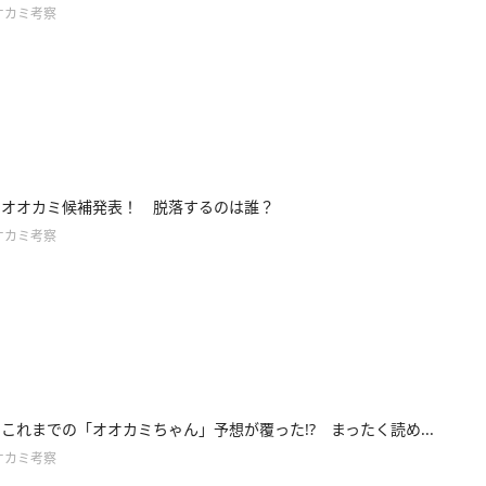
オカミ考察
6】オオカミ候補発表！ 脱落するのは誰？
オカミ考察
5】これまでの「オオカミちゃん」予想が覆った!? まったく読め...
オカミ考察