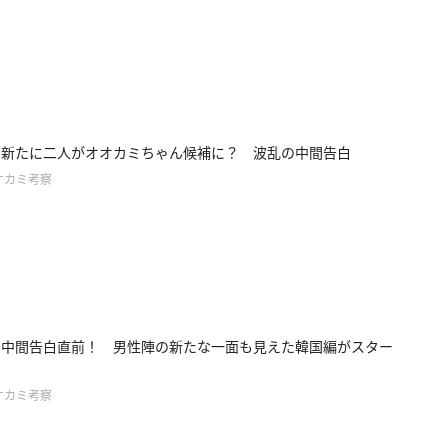
4】新たに二人がオオカミちゃん候補に？ 波乱の中間告白
オカミ考察
3】中間告白直前！ 男性陣の新たな一面も見えた韓国編がスター
オカミ考察