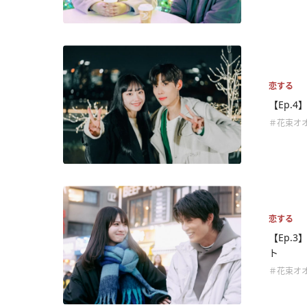
恋する
【Ep.
＃花束オ
恋する
【Ep.
ト
＃花束オ