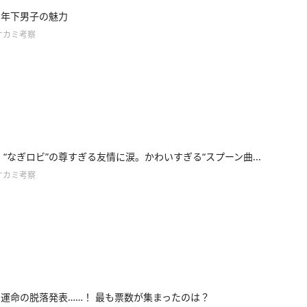
9】年下男子の魅力
オカミ考察
8】 “なぎロビ”の尊すぎる友情に涙。かわいすぎる“スプーン曲...
オカミ考察
7】運命の脱落発表……！ 最も票数が集まったのは？