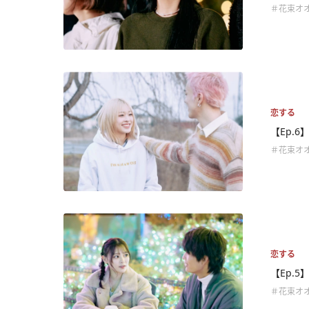
＃花束オ
恋する
【Ep.
＃花束オ
恋する
【Ep.
＃花束オ