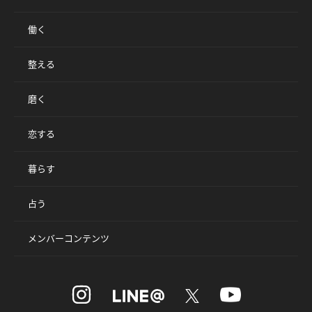
働く
整える
磨く
恋する
暮らす
占う
メンバーコンテンツ