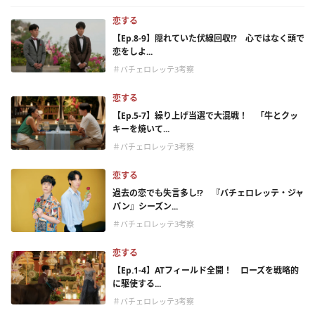
恋する
【Ep.8-9】隠れていた伏線回収!? 心ではなく頭で
恋をしよ...
＃バチェロレッテ3考察
恋する
【Ep.5-7】繰り上げ当選で大混戦！ 「牛とクッ
キーを焼いて...
＃バチェロレッテ3考察
恋する
過去の恋でも失言多し!? 『バチェロレッテ・ジャ
パン』シーズン...
＃バチェロレッテ3考察
恋する
【Ep.1-4】ATフィールド全開！ ローズを戦略的
に駆使する...
＃バチェロレッテ3考察