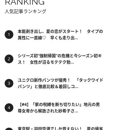
RANKING
人気記事ランキング
本能剥き出し、夏の恋がスタート！ タイプの
異性に一直線♡ 早くも走り出...
シリーズ初“強制帰国”の危機と今シーズン初キ
ス！ 女性が沼るモテテク勃...
ユニクロ新作パンツが優秀！ 「タックワイド
パンツ」と徹底比較＆着回しコ...
【#4】「家の呪縛を断ち切りたい」地元の男
尊女卑から解放された紗希子さ...
東京駅・羽田空港でしか買えない！ 夏の帰省