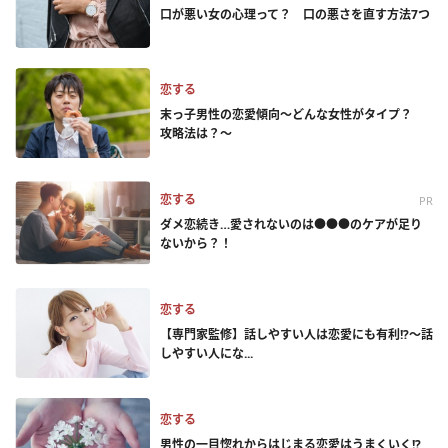
口が悪い女の心理って？ 口の悪さを直す方法7つ
恋する
末っ子男性の恋愛傾向～どんな女性がタイプ？
攻略法は？～
恋する
PR
ダメ恋続き…愛されないのは●●●のケアが足り
ないから？！
恋する
【専門家監修】話しやすい人は恋愛にも有利!?～話
しやすい人にな...
恋する
男性の一目惚れからはじまる恋愛はうまくいく!?