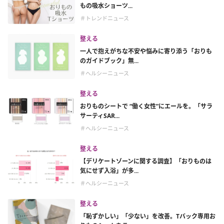
もの吸水ショーツ...
＃トレンドニュース
整える
一人で抱えがちな不安や悩みに寄り添う「おりも
のガイドブック」無...
＃ヘルシーニュース
整える
おりものシートで “働く女性”にエールを。「サラ
サーティSAR...
＃ヘルシーニュース
整える
【デリケートゾーンに関する調査】「おりものは
気にせず入浴」が多...
＃ヘルシーニュース
整える
「恥ずかしい」「少ない」を改善。Tバック専用お