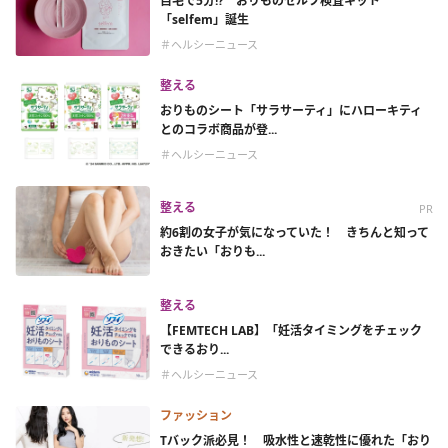
自宅で5分!? おりものセルフ検査キット
「selfem」誕生
＃ヘルシーニュース
整える
おりものシート「サラサーティ」にハローキティ
とのコラボ商品が登...
＃ヘルシーニュース
整える
PR
約6割の女子が気になっていた！ きちんと知って
おきたい「おりも...
整える
【FEMTECH LAB】「妊活タイミングをチェック
できるおり...
＃ヘルシーニュース
ファッション
Tバック派必見！ 吸水性と速乾性に優れた「おり