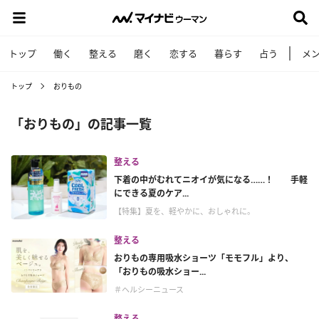
トップ
働く
整える
磨く
恋する
暮らす
占う
メ
トップ
おりもの
「おりもの」の記事一覧
整える
下着の中がむれてニオイが気になる……！ 手軽
にできる夏のケア...
【特集】夏を、軽やかに、おしゃれに。
整える
おりもの専用吸水ショーツ「モモフル」より、
「おりもの吸水ショー...
＃ヘルシーニュース
整える