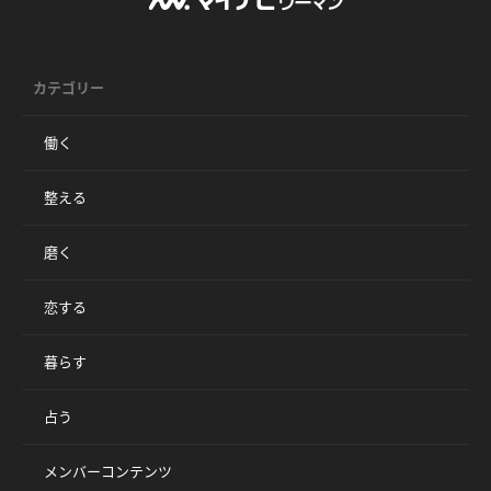
カテゴリー
働く
整える
磨く
恋する
暮らす
占う
メンバーコンテンツ