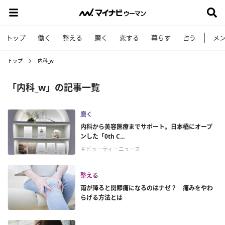
トップ
働く
整える
磨く
恋する
暮らす
占う
メ
トップ
内科_w
「内科_w」の記事一覧
磨く
内科から美容医療までサポート。日本橋にオープ
ンした「0th C...
＃ビューティーニュース
整える
雨が降ると関節痛になるのはナゼ？ 痛みをやわ
らげる方法とは