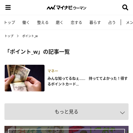
トップ
働く
整える
磨く
恋する
暮らす
占う
メ
トップ
ポイント_w
「ポイント_w」の記事一覧
マネー
みんな知ってるねぇ…… 持っててよかった！得す
るポイントカード...
もっと見る