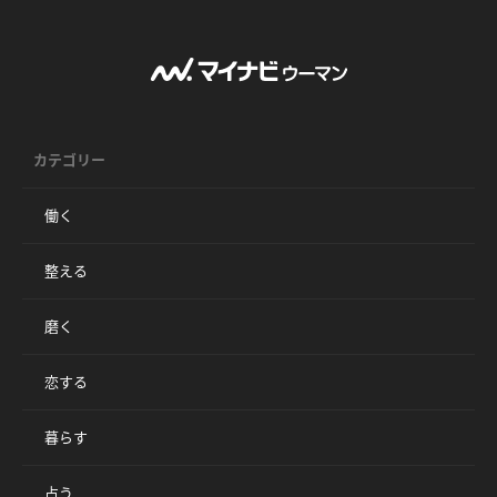
カテゴリー
働く
整える
磨く
恋する
暮らす
占う