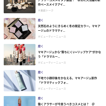
アラサーコスメオタク厳選！ 秋冬に大活躍の新
作ベースメイクアイ...
＃美欲トーク
磨く
天然石のようにきらめく冬の限定カラー。マキア
ージュのドラマティ...
＃ビューティーニュース
磨く
マキアージュから“落ちにくい×リップケア”がかな
う「ドラマルー...
＃ビューティーニュース
磨く
下地で小顔印象をかなえる。マキアージュ新作
「ドラマティックフォ...
＃ビューティーニュース
磨く
働くアラサーが今買うべきコスメとは？ ＠