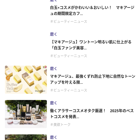
白玉×コスメがかわいい＆おいしい！ マキアージ
ュの期間限定カフ...
＃ビューティーニュース
磨く
【マキアージュ】ワントーン明るい肌に仕上がる
「白玉ファンデ美容...
＃ビューティーニュース
磨く
マキアージュ、最強くずれ防止下地に自然なトーン
アップを叶える限...
＃ビューティーニュース
磨く
働くアラサーコスメオタク厳選！ 2025年のベス
トコスメを発表...
＃美欲トーク
磨く