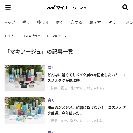
トップ
働く
整える
磨く
恋する
暮らす
占う
メ
トップ
コスメブランド
マキアージュ
「マキアージュ」の記事一覧
磨く
どんなに暑くてもメイク崩れを防止したい！ コ
スメオタクが選ぶ鉄...
【特集】夏を、軽やかに、おしゃれに。
磨く
梅雨のジメジメ、酷暑に負けない！ コスメオタ
ク厳選、今年使いた...
【特集】夏を、軽やかに、おしゃれに。
磨く