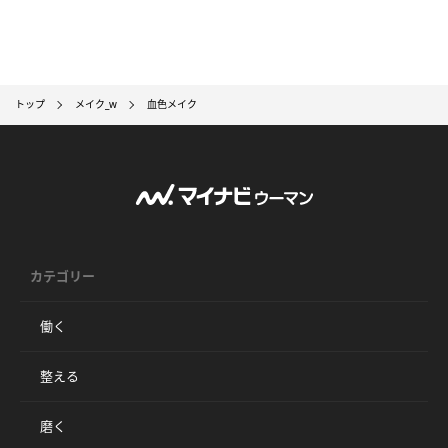
トップ
メイク_w
血色メイク
カテゴリー
働く
整える
磨く