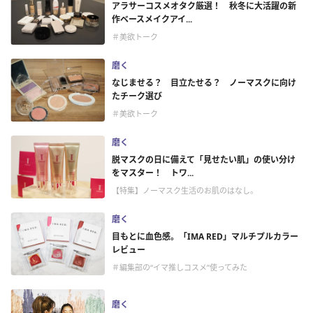
アラサーコスメオタク厳選！ 秋冬に大活躍の新
作ベースメイクアイ...
＃美欲トーク
磨く
なじませる？ 目立たせる？ ノーマスクに向け
たチーク選び
＃美欲トーク
磨く
脱マスクの日に備えて「見せたい肌」の使い分け
をマスター！ トワ...
【特集】ノーマスク生活のお肌のはなし。
磨く
目もとに血色感。「IMA RED」マルチプルカラー
レビュー
＃編集部の“イマ推しコスメ”使ってみた
磨く