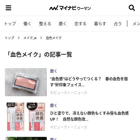
トップ
働く
整える
磨く
恋する
暮らす
占う
メ
トップ
メイク_w
血色メイク
「血色メイク」の記事一覧
磨く
“血色感”はどうやってつくる？ 春の血色を宿
す“好印象フェイス...
＃ビューティーニュース
磨く
ひと塗りで、冴えない顔色もくすみ唇も血色感
UP！ 自然な顔色改...
＃ビューティーニュース
磨く