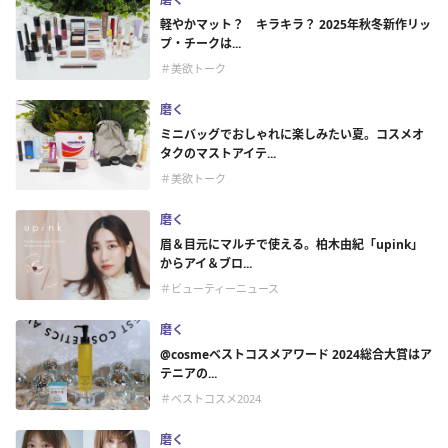
軽やかマット？ キラキラ？ 2025年秋冬新作リッ
プ・チークは...
＃美欲トーク
磨く
ミニバッグでおしゃれに楽しみたい夏。コスメオ
タクのマストアイテ...
＃美欲トーク
磨く
眉＆目元にマルチで使える。柏木由紀「upink」
からアイ＆ブロ...
＃ビューティーニュース
磨く
@cosmeベストコスメアワード 2024総合大賞はア
テニアの...
＃ベストコスメ2024
磨く