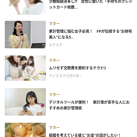
少数精鋭派多し!? 女性に聞いた「手持ちのクレジ
ットカード枚数...
マネー
家計管理に悩む女子必見！ FPが伝授する“お財布
美人”になる5...
女子ネタ
マネー
ムリせず交際費を節約するテク3つ
今どき女子の虎の巻！
マネー
デジタルツールが便利！ 家計簿が苦手な人にお
すすめの家計管理術
マネー
結婚を考えている彼と“お金”の話がしたい！