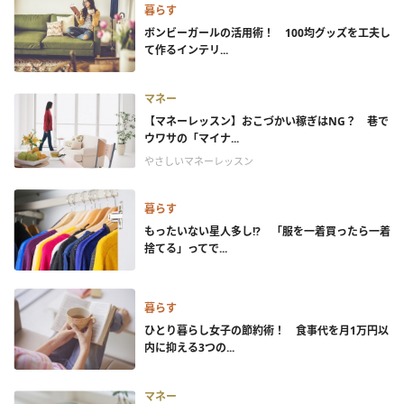
暮らす
ボンビーガールの活用術！ 100均グッズを工夫し
て作るインテリ...
マネー
【マネーレッスン】おこづかい稼ぎはNG？ 巷で
ウワサの「マイナ...
やさしいマネーレッスン
暮らす
もったいない星人多し!? 「服を一着買ったら一着
捨てる」ってで...
暮らす
ひとり暮らし女子の節約術！ 食事代を月1万円以
内に抑える3つの...
マネー