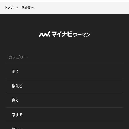
トップ
家計簿_w
カテゴリー
働く
整える
磨く
恋する
暮らす