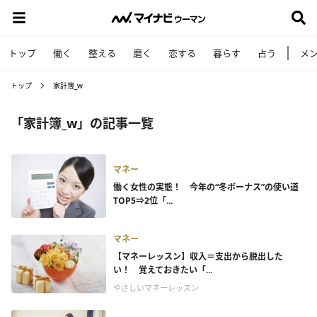
トップ
働く
整える
磨く
恋する
暮らす
占う
メ
トップ
家計簿_w
「家計簿_w」の記事一覧
マネー
働く女性の実態！ 今年の“冬ボーナス”の使い道
TOP5⇒2位「...
マネー
【マネーレッスン】収入＝支出から脱出した
い！ 覚えておきたい「...
やさしいマネーレッスン