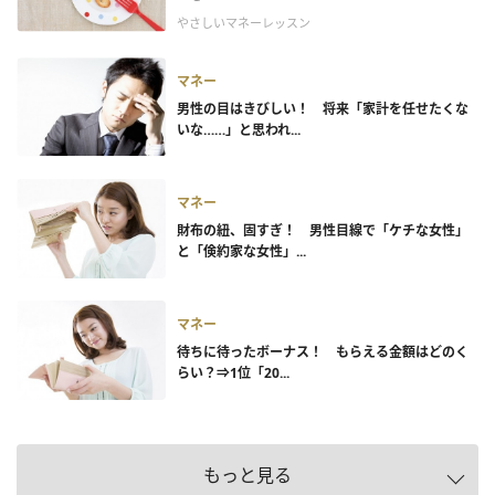
やさしいマネーレッスン
マネー
男性の目はきびしい！ 将来「家計を任せたくな
いな……」と思われ...
マネー
財布の紐、固すぎ！ 男性目線で「ケチな女性」
と「倹約家な女性」...
マネー
待ちに待ったボーナス！ もらえる金額はどのく
らい？⇒1位「20...
もっと見る