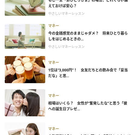
もし一生「おひとりさま」の場合、どれくらい備
えておけば安心？
やさしいマネーレッスン
マネー
今の金銭感覚のままじゃダメ？ 将来ひとり暮ら
しをはじめるときの...
やさしいマネーレッスン
マネー
1位は“3,000円”！ 女友だちとの飲み会で「妥当
だな」と思...
マネー
相場はいくら？ 女性が“奮発したな”と思う「彼
への誕生日プレゼ...
マネー