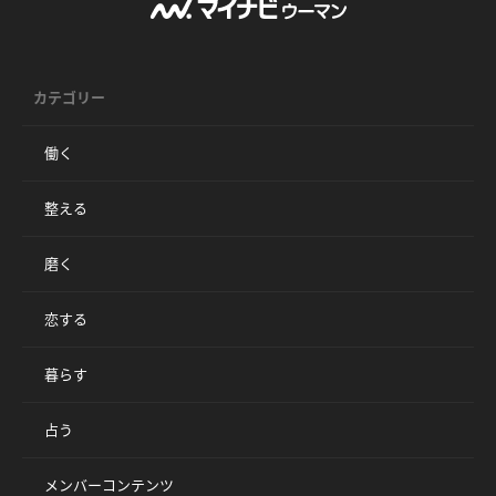
カテゴリー
働く
整える
磨く
恋する
暮らす
占う
メンバーコンテンツ