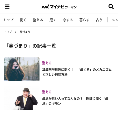
トップ
働く
整える
磨く
恋する
暮らす
占う
メ
トップ
鼻づまり
「鼻づまり」の記事一覧
整える
耳鼻咽喉科医に聞く！ 「鼻くそ」のメカニズム
と正しい掃除方法
整える
鼻息が荒い人ってなんなの？ 医師に聞く「鼻
息」のギモン